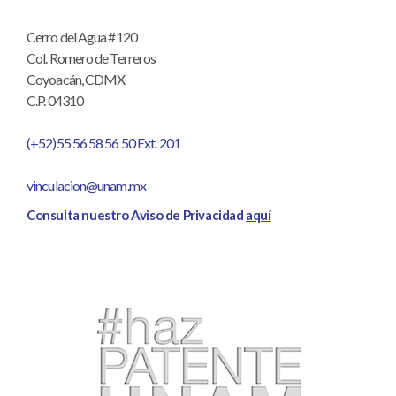
Cerro del Agua #120
Col. Romero de Terreros
Coyoacán, CDMX
C.P. 04310
(+52)55 56 58 56 50 Ext. 201
vinculacion@unam.mx
Consulta nuestro Aviso de Privacidad
aquí